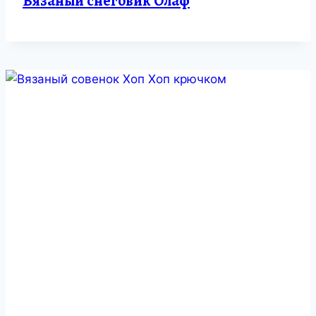
Вязаный снеговик Олаф