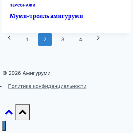
ПЕРСОНАЖИ
Муми-тролль амигуруми
Навигация
Предыдущая
Следующая
1
2
3
4
по
страница
страница
страницам
© 2026 Амигуруми
Политика конфиденциальности