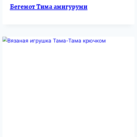
Бегемот Тима амигуруми