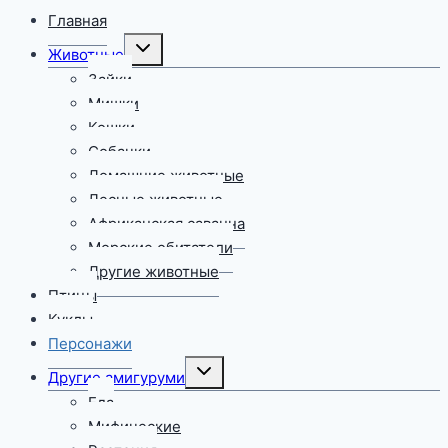
Главная
Переключить
Животные
дочернее
меню
Зайки
Мишки
Кошки
Собачки
Домашние животные
Лесные животные
Африканская саванна
Морские обитатели
Другие животные
Птицы
Куклы
Персонажи
Переключить
Другие амигуруми
дочернее
меню
Еда
Мифические