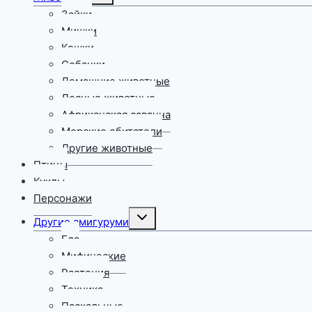
меню
Зайки
Мишки
Кошки
Собачки
Домашние животные
Лесные животные
Африканская саванна
Морские обитатели
Другие животные
Птицы
Куклы
Персонажи
Переключить
Другие амигуруми
дочернее
меню
Еда
Мифические
Растения
Техника
Пасхальные