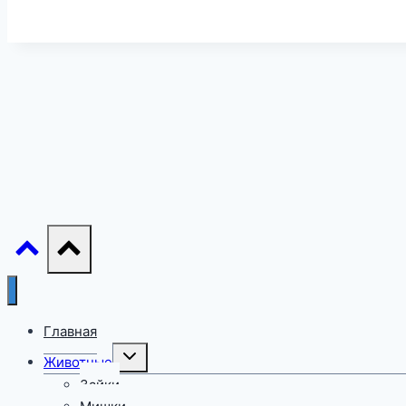
Главная
Переключить
Животные
дочернее
меню
Зайки