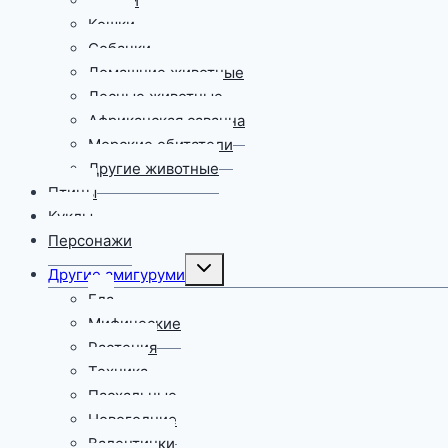
Мишки
Кошки
Собачки
Домашние животные
Лесные животные
Африканская саванна
Морские обитатели
Другие животные
Птицы
Куклы
Персонажи
Переключить
Другие амигуруми
дочернее
меню
Еда
Мифические
Растения
Техника
Пасхальные
Новогодние
Валентинки