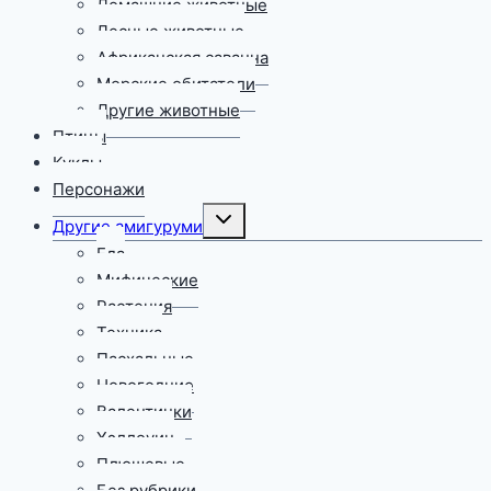
Домашние животные
Лесные животные
Африканская саванна
Морские обитатели
Другие животные
Птицы
Куклы
Персонажи
Переключить
Другие амигуруми
дочернее
меню
Еда
Мифические
Растения
Техника
Пасхальные
Новогодние
Валентинки
Хэллоуин
Плюшевые
Без рубрики