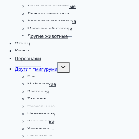
Домашние животные
Лесные животные
Африканская саванна
Морские обитатели
Другие животные
Птицы
Куклы
Персонажи
Переключить
Другие амигуруми
дочернее
меню
Еда
Мифические
Растения
Техника
Пасхальные
Новогодние
Валентинки
Хэллоуин
Плюшевые