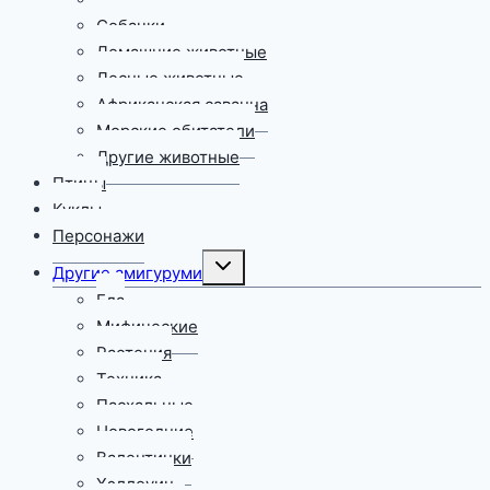
Собачки
Домашние животные
Лесные животные
Африканская саванна
Морские обитатели
Другие животные
Птицы
Куклы
Персонажи
Переключить
Другие амигуруми
дочернее
меню
Еда
Мифические
Растения
Техника
Пасхальные
Новогодние
Валентинки
Хэллоуин