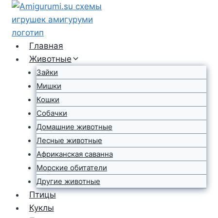
Перейти
к
содержимому
Главная
Животные
Зайки
Мишки
Кошки
Собачки
Домашние животные
Лесные животные
Африканская саванна
Морские обитатели
Другие животные
Птицы
Куклы