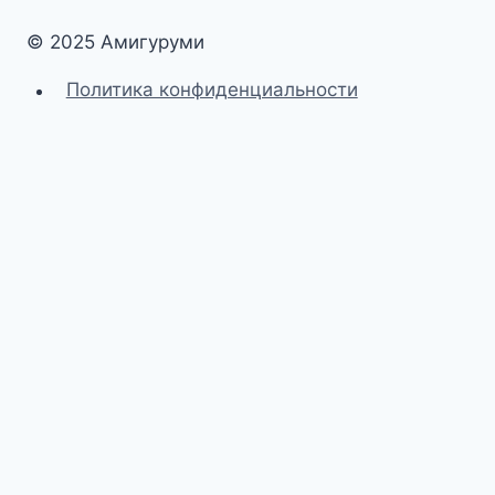
© 2025 Амигуруми
Политика конфиденциальности
Главная
Переключить
Животные
дочернее
Зайки
меню
Мишки
Кошки
Собачки
Домашние животные
Лесные животные
Африканская саванна
Морские обитатели