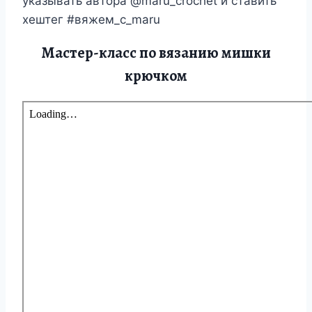
указывать автора @maru_crochet и ставить
хештег #вяжем_с_maru
Мастер-класс по вязанию мишки
крючком