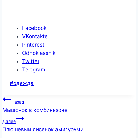
Facebook
VKontakte
Pinterest
Odnoklassniki
Twitter
Telegram
Метки
#
одежда
записи:
Навигация
Назад
по
Мышонок в комбинезоне
записям
Далее
Плюшевый лисенок амигуруми