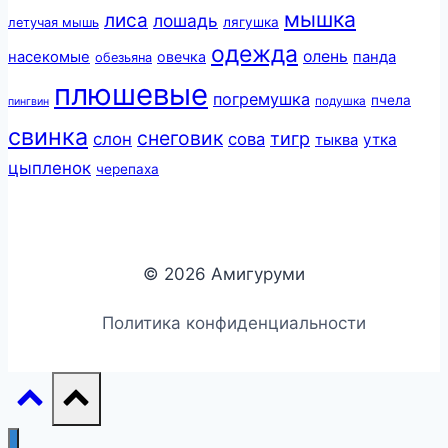
мышка
лиса
лошадь
лягушка
летучая мышь
одежда
олень
насекомые
овечка
панда
обезьяна
плюшевые
погремушка
пчела
подушка
пингвин
свинка
снеговик
тигр
слон
сова
утка
тыква
цыпленок
черепаха
© 2026 Амигуруми
Политика конфиденциальности