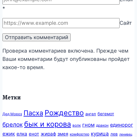
*
Сайт
Проверка комментариев включена. Прежде чем
Ваши комментарии будут опубликованы пройдет
какое-то время.
Метки
Рождество
Пасха
бегемот
ангел
Дед Мороз
бык и корова
брелок
гном
единорог
волк
дракон
ежик
курица
елка
жираф
енот
змея
лев
комфортер
ленивец