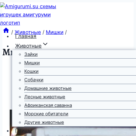
Перейти
к
содержимому
/
Животные
/
Мишки
/
Главная
Животные
Мишка амигуруми
Зайки
Мишки
Кошки
Собачки
Домашние животные
Лесные животные
Африканская саванна
Морские обитатели
Другие животные
Птицы