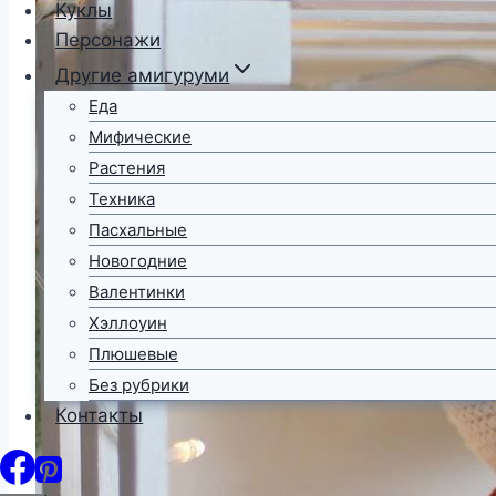
Куклы
Персонажи
Другие амигуруми
Еда
Мифические
Растения
Техника
Пасхальные
Новогодние
Валентинки
Хэллоуин
Плюшевые
Без рубрики
Контакты