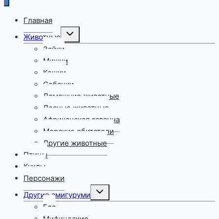
Главная
Переключить
Животные
дочернее
меню
Зайки
Мишки
Кошки
Собачки
Домашние животные
Лесные животные
Африканская саванна
Морские обитатели
Другие животные
Птицы
Куклы
Персонажи
Переключить
Другие амигуруми
дочернее
меню
Еда
Мифические