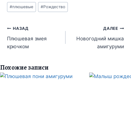
Метки
#
плюшевые
#
Рождество
записи:
Навигация
НАЗАД
ДАЛЕЕ
по
Плюшевая змея
Новогодний мишка
крючком
амигуруми
записям
Похожие записи