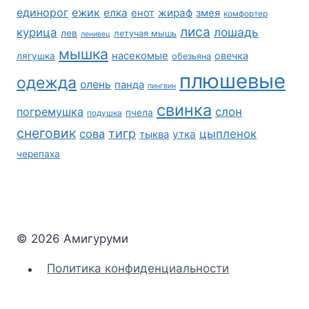
единорог
ежик
елка
жираф
енот
змея
комфортер
лиса
лошадь
курица
лев
летучая мышь
ленивец
мышка
насекомые
овечка
лягушка
обезьяна
плюшевые
одежда
олень
панда
пингвин
свинка
погремушка
слон
пчела
подушка
снеговик
тигр
сова
цыпленок
утка
тыква
черепаха
© 2026 Амигуруми
Политика конфиденциальности