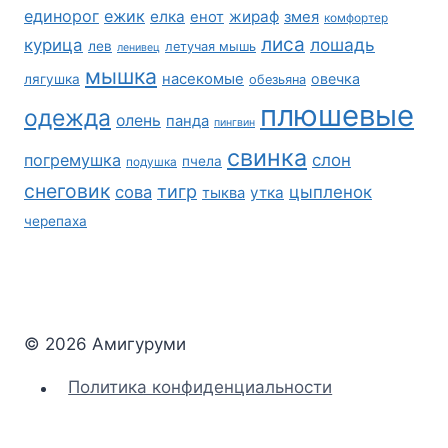
единорог
ежик
елка
жираф
енот
змея
комфортер
лиса
лошадь
курица
лев
летучая мышь
ленивец
мышка
насекомые
овечка
лягушка
обезьяна
плюшевые
одежда
олень
панда
пингвин
свинка
погремушка
слон
пчела
подушка
снеговик
тигр
сова
цыпленок
утка
тыква
черепаха
© 2026 Амигуруми
Политика конфиденциальности