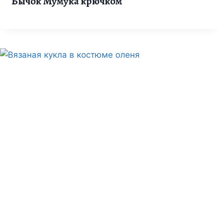
Бычок Мумука крючком