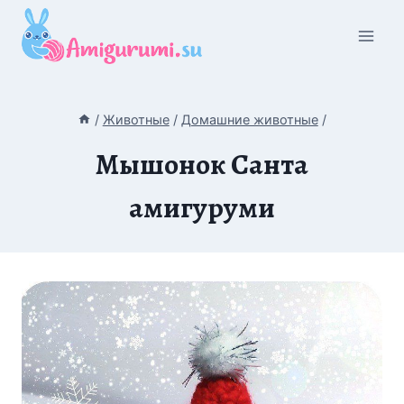
Перейти
к
содержимому
/
Животные
/
Домашние животные
/
Мышонок Санта
амигуруми