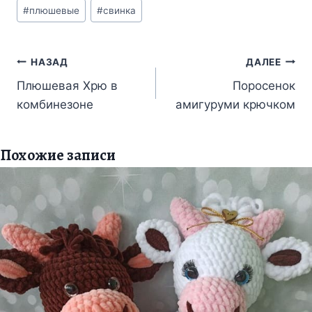
Метки
#
плюшевые
#
свинка
записи:
Навигация
НАЗАД
ДАЛЕЕ
по
Плюшевая Хрю в
Поросенок
комбинезоне
амигуруми крючком
записям
Похожие записи