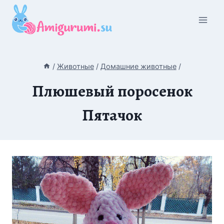
Перейти
к
содержимому
/
Животные
/
Домашние животные
/
Плюшевый поросенок
Пятачок