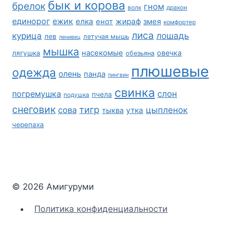
бык и корова
брелок
гном
волк
дракон
единорог
ежик
елка
жираф
енот
змея
комфортер
лиса
лошадь
курица
лев
летучая мышь
ленивец
мышка
насекомые
овечка
лягушка
обезьяна
плюшевые
одежда
олень
панда
пингвин
свинка
погремушка
слон
пчела
подушка
снеговик
тигр
сова
цыпленок
утка
тыква
черепаха
© 2026 Амигуруми
Политика конфиденциальности