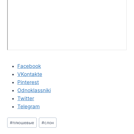
Facebook
VKontakte
Pinterest
Odnoklassniki
Twitter
Telegram
Метки
#
плюшевые
#
слон
записи: