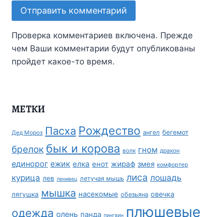
Проверка комментариев включена. Прежде
чем Ваши комментарии будут опубликованы
пройдет какое-то время.
МЕТКИ
Рождество
Пасха
бегемот
ангел
Дед Мороз
бык и корова
брелок
гном
волк
дракон
единорог
ежик
елка
жираф
енот
змея
комфортер
лиса
лошадь
курица
лев
летучая мышь
ленивец
мышка
насекомые
овечка
лягушка
обезьяна
плюшевые
одежда
олень
панда
пингвин