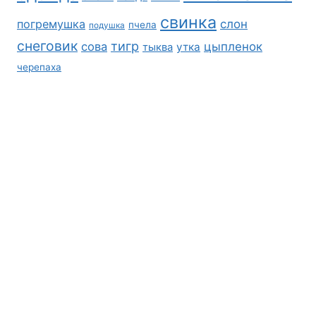
свинка
погремушка
слон
пчела
подушка
снеговик
тигр
сова
цыпленок
утка
тыква
черепаха