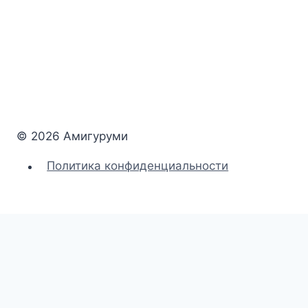
© 2026 Амигуруми
Политика конфиденциальности
Главная
Переключить
Животные
дочернее
Зайки
меню
Мишки