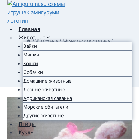
Перейти
к
содержимому
Главная
Животные
/
Животные
/
Африканская саванна
/
Зайки
Плюшевый слоник
Мишки
Кошки
амигуруми
Собачки
Домашние животные
Лесные животные
Африканская саванна
Морские обитатели
Другие животные
Птицы
Куклы