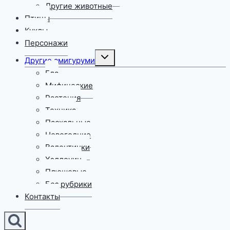
Другие животные
Птицы
Куклы
Персонажи
Переключить
Другие амигуруми
дочернее
меню
Еда
Мифические
Растения
Техника
Пасхальные
Новогодние
Валентинки
Хэллоуин
Плюшевые
Без рубрики
Контакты