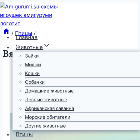
Перейти
к
содержимому
/
Птицы
/
Главная
Животные
Вязаная уточка-цветочек
Зайки
Мишки
Кошки
Собачки
Домашние животные
Лесные животные
Африканская саванна
Морские обитатели
Другие животные
Птицы