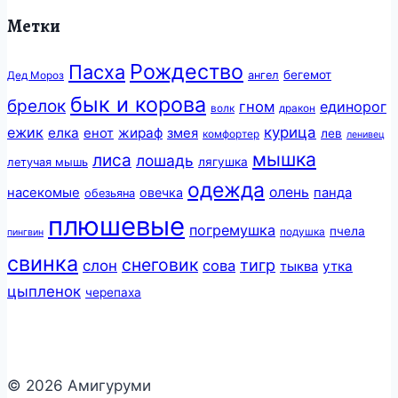
Метки
Рождество
Пасха
бегемот
ангел
Дед Мороз
бык и корова
брелок
гном
единорог
волк
дракон
ежик
курица
елка
жираф
енот
змея
лев
комфортер
ленивец
мышка
лиса
лошадь
лягушка
летучая мышь
одежда
олень
насекомые
овечка
панда
обезьяна
плюшевые
погремушка
пчела
подушка
пингвин
свинка
снеговик
тигр
слон
сова
утка
тыква
цыпленок
черепаха
© 2026 Амигуруми