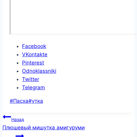
Facebook
VKontakte
Pinterest
Odnoklassniki
Twitter
Telegram
Метки
#
Пасха
#
утка
записи:
Навигация
Назад
по
Плюшевый мишутка амигуруми