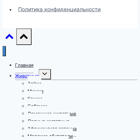
Политика конфиденциальности
Главная
Переключить
Животные
дочернее
меню
Зайки
Мишки
Кошки
Собачки
Домашние животные
Лесные животные
Африканская саванна
Морские обитатели