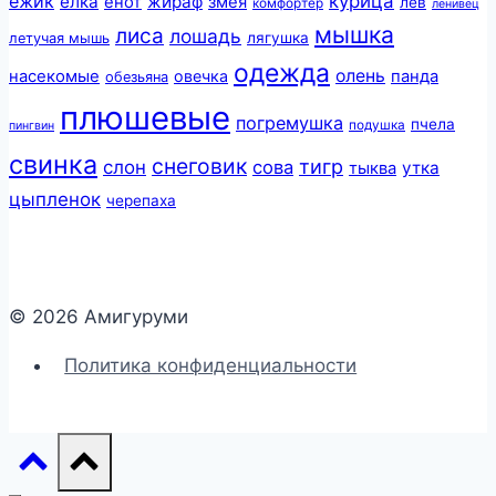
ежик
курица
елка
жираф
енот
змея
лев
комфортер
ленивец
мышка
лиса
лошадь
лягушка
летучая мышь
одежда
олень
насекомые
овечка
панда
обезьяна
плюшевые
погремушка
пчела
подушка
пингвин
свинка
снеговик
тигр
слон
сова
утка
тыква
цыпленок
черепаха
© 2026 Амигуруми
Политика конфиденциальности