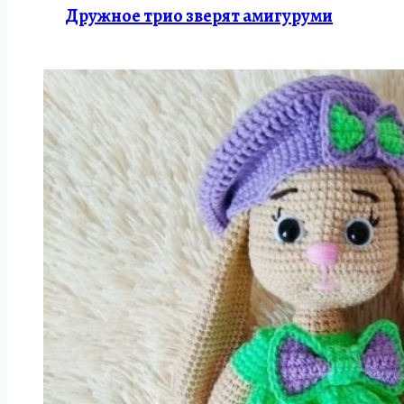
Дружное трио зверят амигуруми