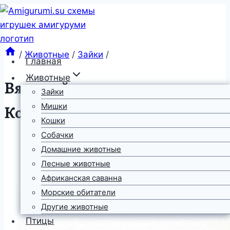
Перейти
к
содержимому
/
Животные
/
Зайки
/
Главная
Животные
Вязаный заяц из сказки
Зайки
Колобок
Мишки
Кошки
Собачки
Домашние животные
Лесные животные
Африканская саванна
Морские обитатели
Другие животные
Птицы