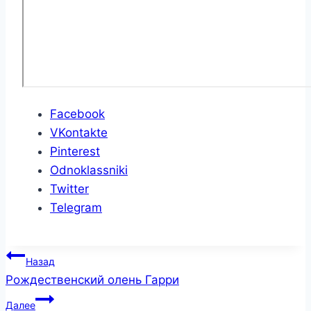
Facebook
VKontakte
Pinterest
Odnoklassniki
Twitter
Telegram
Навигация
Назад
по
Рождественский олень Гарри
записям
Далее