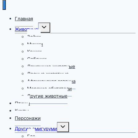
Главная
Переключить
Животные
дочернее
меню
Зайки
Мишки
Кошки
Собачки
Домашние животные
Лесные животные
Африканская саванна
Морские обитатели
Другие животные
Птицы
Куклы
Персонажи
Переключить
Другие амигуруми
дочернее
меню
Еда